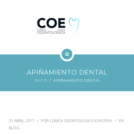
TRATAMIENTOS DENTALES
FINANCIACIÓN
BLOG
CONTACTO
INICIO
APIÑAMIENTO DENTAL
COE
INICIO
APIÑAMIENTO DENTAL
TRATAMIENTOS DENTALES
FINANCIACIÓN
BLOG
21 ABRIL, 2017
POR
CLÍNICA ODONTOLOGICA EUROPEA
EN
BLOG