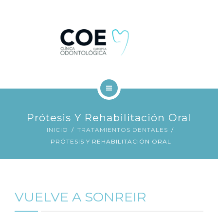
TRATAMIENTOS DENTALES
FINANCIACIÓN
BLOG
CONTACTO
INICIO
Prótesis Y Rehabilitación Oral
COE
INICIO
TRATAMIENTOS DENTALES
PRÓTESIS Y REHABILITACIÓN ORAL
TRATAMIENTOS DENTALES
FINANCIACIÓN
VUELVE A SONREIR
BLOG