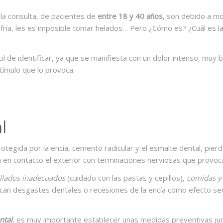
 la consulta, de pacientes de
entre 18 y 40 años
, son debido a m
ua fría, les es imposible tomar helados… Pero ¿Cómo es? ¿Cuál es
cil de identificar, ya que se manifiesta con un dolor intenso, muy b
stímulo que lo provoca.
l
otegida por la encía, cemento radicular y el esmalte dental, pier
en contacto el exterior con terminaciones nerviosas que provoc
illados inadecuados
(cuidado con las pastas y cepillos),
comidas y
an desgastes dentales o recesiones de la encía como efecto sec
ntal
, es muy importante establecer unas medidas preventivas ju