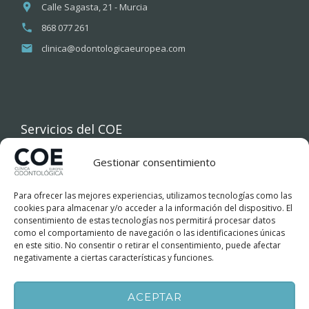
Calle Sagasta, 21 - Murcia
868 077 261
clinica@odontologicaeuropea.com
Servicios del COE
Gestionar consentimiento
INICIO
Para ofrecer las mejores experiencias, utilizamos tecnologías como las
COE
cookies para almacenar y/o acceder a la información del dispositivo. El
consentimiento de estas tecnologías nos permitirá procesar datos
como el comportamiento de navegación o las identificaciones únicas
TRATAMIENTOS DENTALES
en este sitio. No consentir o retirar el consentimiento, puede afectar
negativamente a ciertas características y funciones.
FINANCIACIÓN
ACEPTAR
BLOG