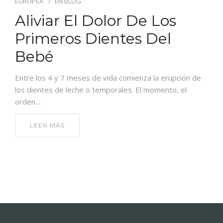
EUROPEA
EN
BLOG
CONTACTO
Aliviar El Dolor De Los
Primeros Dientes Del
Bebé
Entre los 4 y 7 meses de vida comienza la erupción de
los dientes de leche o temporales. El momento, el
orden…
LEER MÁS