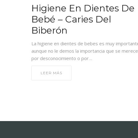
Higiene En Dientes De
Bebé – Caries Del
Biberón
La higiene en dientes de bebes es muy important
aunque no le demos la importancia que se merec
por desconocimiento o por…
LEER MÁS