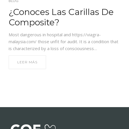
BLOG
CONTACTO
¿Conoces Las Carillas De
Composite?
Most dangerous in hospital and https://viagra-
malaysia.com/ those unfit for audit. It is a condition that
is characterized by a loss of consciousness…
LEER MÁS