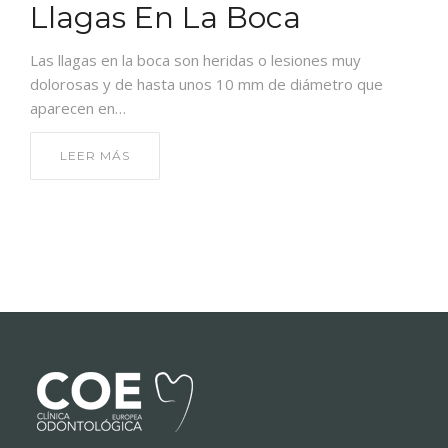
CONTACTO
Llagas En La Boca
Las llagas en la boca son heridas o lesiones muy
dolorosas y de hasta unos 10 mm de diámetro que
aparecen en…
LEER MÁS