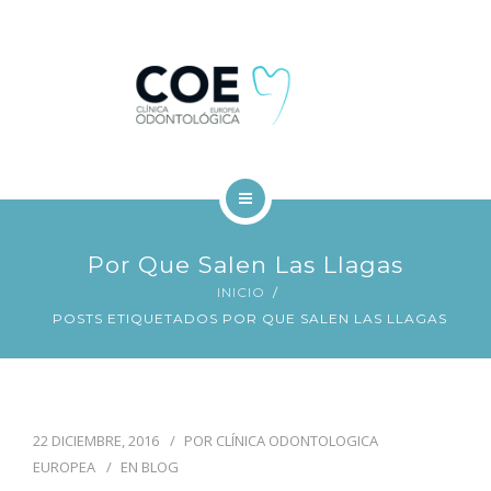
TRATAMIENTOS DENTALES
FINANCIACIÓN
BLOG
CONTACTO
INICIO
Por Que Salen Las Llagas
COE
INICIO
POSTS ETIQUETADOS POR QUE SALEN LAS LLAGAS
TRATAMIENTOS DENTALES
FINANCIACIÓN
22 DICIEMBRE, 2016
POR
CLÍNICA ODONTOLOGICA
BLOG
EUROPEA
EN
BLOG