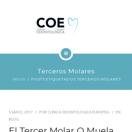
TRATAMIENTOS DENTALES
FINANCIACIÓN
BLOG
CONTACTO
INICIO
Terceros Molares
COE
INICIO
POSTS ETIQUETADOS TERCEROS MOLARES
TRATAMIENTOS DENTALES
FINANCIACIÓN
5 MAYO, 2017
POR
CLÍNICA ODONTOLOGICA EUROPEA
EN
BLOG
BLOG
El Tercer Molar O Muela