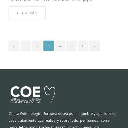
LEER MÁS
←
1
2
3
4
5
6
→
Clínica Odontológica Europea desea poner nombre y apellidos en
cada tratamiento que realiza, y sobre todo, permanecer con el
paso del tiempo para hacer un seguimiento y avalar sus