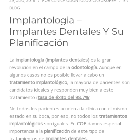
29 JULIO, 2016
POR
CLÍNICA ODONTOLOGICA EUROPEA
EN
CONTACTO
BLOG
Implantologia –
Implantes Dentales Y Su
Planificación
La
implantología (implantes dentales)
es la gran
revolución en el campo de la
odontología
. Aunque en
algunos casos no es posible llevar a cabo un
tratamiento implantológico
, la mayoría de pacientes son
candidatos ideales y responden muy bien a este
tratamiento (
tasa de éxito del 98,7%
).
No todos los pacientes acuden a la clínica con el mismo
estado en su boca, por eso, no todos los
tratamientos
implantológicos
son iguales. En
COE
damos especial
importancia a la
planificación
de este tipo de
tratamientos de
implantes dentales.