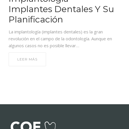
CONTACTO
Implantes Dentales Y Su
Planificación
La implantología (implantes dentales) es la gran
revolución en el campo de la odontología. Aunque en
algunos casos no es posible llevar…
LEER MÁS