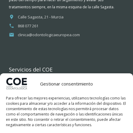
tratamientos siempre, en la misma esquina de la calle Sagasta.
Calle Sagasta, 21 - Murcia
868 077 261
clinica@odontologicaeuropea.com
Servicios del COE
Gestionar consentimiento
INICIO
Para ofrecer las mejores experiencias, utilizamos tecnologías como las
COE
cookies para almacenar y/o acceder a la información del dispositivo. El
consentimiento de estas tecnologías nos permitirá procesar datos
como el comportamiento de navegación o las identificaciones únicas
TRATAMIENTOS DENTALES
en este sitio. No consentir o retirar el consentimiento, puede afectar
negativamente a ciertas características y funciones.
FINANCIACIÓN