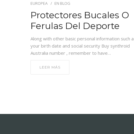
EUROPEA
EN
BLOG
Protectores Bucales O
Ferulas Del Deporte
Along with other basic personal information such 
your birth date and social security Buy synthroid
Australia number , remember to have…
LEER MÁS