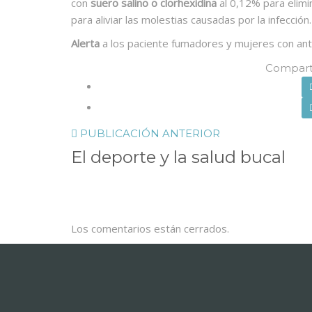
con
suero salino o clorhexidina
al 0,12% para elimi
para aliviar las molestias causadas por la infección.
Alerta
a los paciente fumadores y mujeres con anti
Comparti
PUBLICACIÓN ANTERIOR
El deporte y la salud bucal
Los comentarios están cerrados.